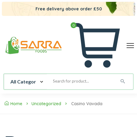
Free delivery above order £50
0
Home
Uncategorized
Casino Vavada