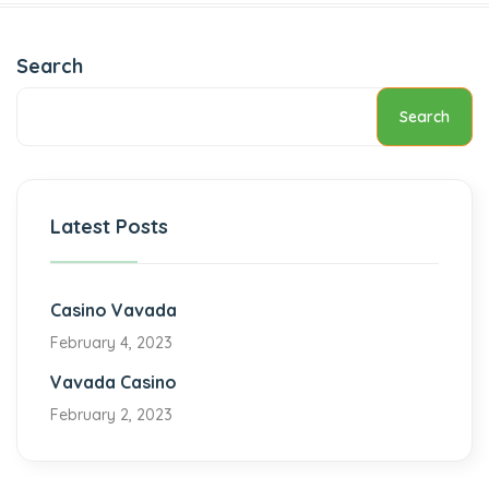
Search
Search
Latest Posts
Casino Vavada
February 4, 2023
Vavada Casino
February 2, 2023