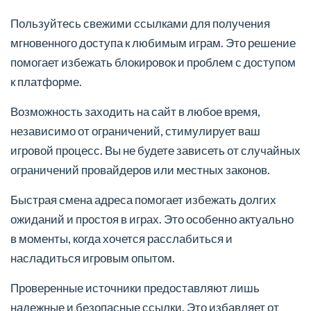
Пользуйтесь свежими ссылками для получения
мгновенного доступа к любимым играм. Это решение
помогает избежать блокировок и проблем с доступом
к платформе.
Возможность заходить на сайт в любое время,
независимо от ограничений, стимулирует ваш
игровой процесс. Вы не будете зависеть от случайных
ограничений провайдеров или местных законов.
Быстрая смена адреса помогает избежать долгих
ожиданий и простоя в играх. Это особенно актуально
в моменты, когда хочется расслабиться и
насладиться игровым опытом.
Проверенные источники предоставляют лишь
надежные и безопасные ссылки. Это избавляет от