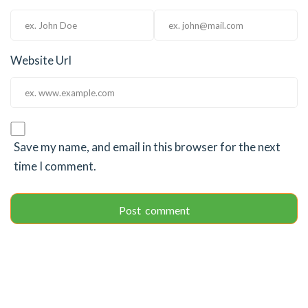
Website Url
Save my name, and email in this browser for the next
time I comment.