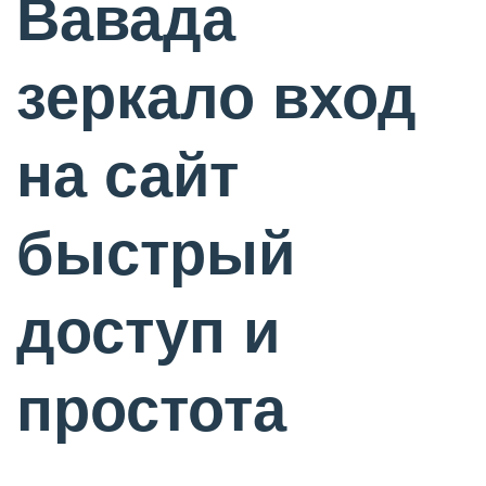
Вавада
зеркало вход
на сайт
быстрый
доступ и
простота