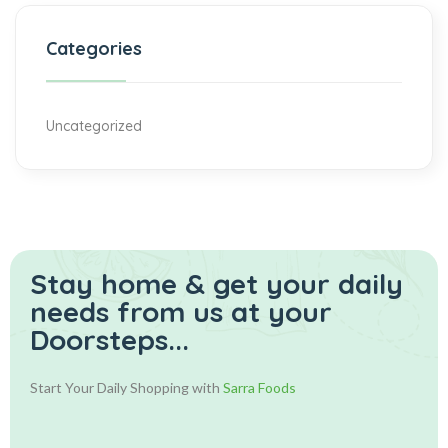
Categories
Uncategorized
Stay home & get your daily
needs from us at your
Doorsteps...
Start Your Daily Shopping with
Sarra Foods