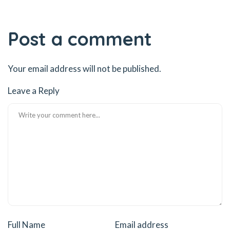
Post a comment
Your email address will not be published.
Leave a Reply
Full Name
Email address